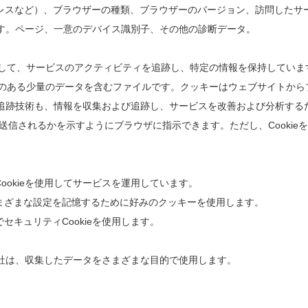
ドレスなど）、ブラウザーの種類、ブラウザーのバージョン、訪問したサ
す。ページ、一意のデバイス識別子、その他の診断データ。
使用して、サービスのアクティビティを追跡し、特定の情報を保持していま
能性のある少量のデータを含むファイルです。クッキーはウェブサイトか
追跡技術も、情報を収集および追跡し、サービスを改善および分析する
eがいつ送信されるかを示すようにブラウザに指示できます。ただし、Cook
ookieを使用してサービスを運用しています。
まざまな設定を記憶するために好みのクッキーを使用します。
セキュリティCookieを使用します。
社は、収集したデータをさまざまな目的で使用します。