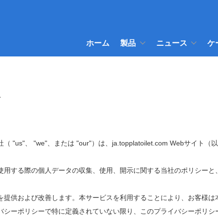
ホーム
製品
ニュース
ケ
針
"、 "we"、または "our"）は、ja.topplatoilet.com We
使用する際の個人データの収集、使用、開示に関する当社のポリシーと
を提供および改善します。本サービスを利用することにより、お客様は
ポリシーで特に定義されていない限り、このプライバシーポリシーで使用される用