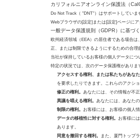
カリフォルニアオンライン保護法（Cal
Do Not Track（ "DNT"）はサポ
Webブラウザの[設定]または[設定]ページ
一般データ保護規則（GDPR）に基づ
欧州経済領域（EEA）の居住者である場合
正、または制限できるようにするための合理
当社が保持しているお客様の個人データにつ
特定の状況では、次のデータ保護権がありま
アクセスする権利、または私たちがあなた
を要求したりできます。これらのアクショ
修正の権利。
あなたには、その情報が不
異議を唱える権利。
あなたには、あなたの
制限の権利。
お客様には、お客様の個人情
データの移植性に対する権利。
お客様には
あります。
同意を撤回する権利。
また、厦門トップラ