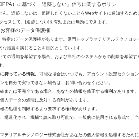
OPPA）に基づく「追跡しない」信号に関するポリシー
ートしていません。追跡しないは、追跡したくないことをWebサイトに通知する
にアクセスして、[追跡しない]を有効または無効にできます。
くお客様のデータ保護権
は、特定のデータ保護権があります。厦門トップラマテリアルテクノロジ
的な措置を講じることを目的としています。
いての通知を希望する場合、および当社のシステムからの削除を希望す
す。
に持っている情報。
可能な場合はいつでも、アカウント設定セクショ
ンを自分で実行できない場合は、お問い合わせください。
正確または不完全である場合、あなたの情報を修正する権利があります。
個人データの処理に反対する権利があります。
報の処理を制限するよう要求する権利があります。
、構造化され、機械で読み取り可能で、一般的に使用される形式で、当
マテリアルテクノロジー株式会社があなたの個人情報を処理するために