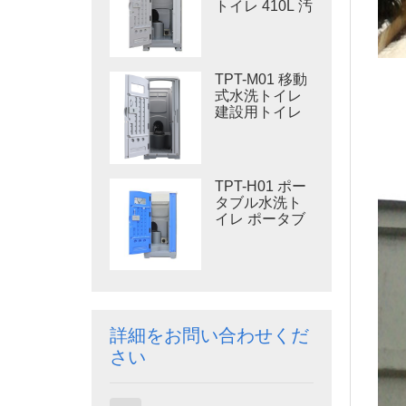
トイレ 410L 汚
物タンク 屋外
用プラスチッ
クトイレ
TPT-M01 移動
式水洗トイレ
建設用トイレ
TPT-H01 ポー
タブル水洗ト
イレ ポータブ
ルトイレ 個室
HDPE プラス
チック
詳細をお問い合わせくだ
さい