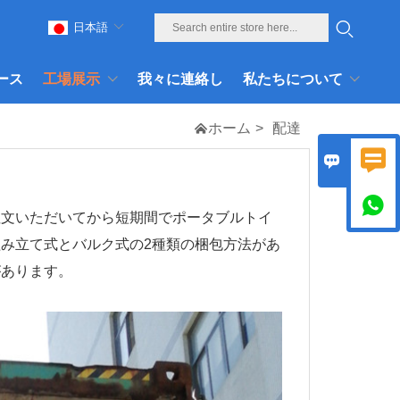
日本語
ース
工場展示
我々に連絡し
私たちについて

ホーム
>
配達



注文いただいてから短期間でポータブルトイ
み立て式とバルク式の2種類の梱包方法があ
があります。