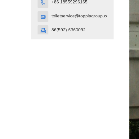
+86 18559296165

toiletservice@topplagroup.com

86(592) 6360092
