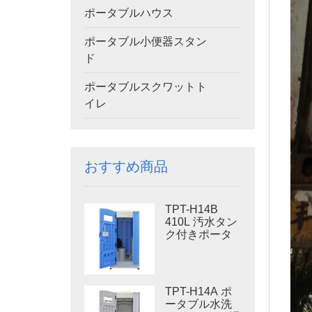
ポータブルハウス
ポータブル小便器スタン
ド
ポータブルスクワットト
イレ
おすすめ商品
TPT-H14B
410L 汚水タン
ク付きポータ
ブル水洗トイ
レ スチール製
スキッド ポー
タブルトイレ
TPT-H14A ポ
現場トイレ
ータブル水洗