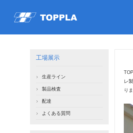
工場展示
T
生産ライン

レ
製品検査
りま

配達

よくある質問
