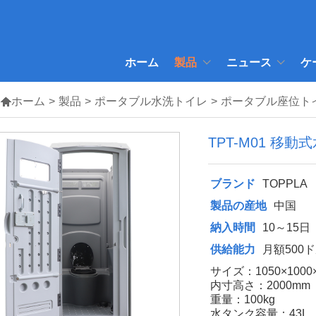
ホーム
製品
ニュース
ケ

ホーム
>
製品
>
ポータブル水洗トイレ
>
ポータブル座位ト
TPT-M01 移
ブランド
TOPPLA
製品の産地
中国
納入時間
10～15日
供給能力
月額500
サイズ：1050×1000
内寸高さ：2000mm
重量：100kg
水タンク容量：43L