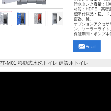
汚水タンク容量：19
材質：HDPE（高
標準付属品：鏡、ド
面器、鍵。
オプションアクセサ
ン、ソーラーライト
保証期間：ポンプ本

Email
TPT-M01 移動式水洗トイレ 建設用トイレ