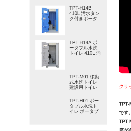
TPT-H14B
410L 汚水タン
ク付きポータ
ブル水洗トイ
レ スチール製
スキッド ポー
タブルトイレ
TPT-H14A ポ
現場トイレ
ータブル水洗
トイレ 410L 汚
物タンク 屋外
用プラスチッ
クトイレ
TPT-M01 移動
式水洗トイレ
クリ
建設用トイレ
TPT-H01 ポー
TP
タブル水洗ト
イレ ポータブ
です
ルトイレ 個室
TP
HDPE プラス
チック
座が