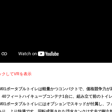
ックしてVRを表示
T-M01ポータブルトイレは軽量かつコンパクトで、価格競争力
。40フィートハイキューブコンテナ1台に、組み立て前のトイレ
T-M01ポータブルトイレにはオプションでスキッドが付属し、
あり、より快適です。回転成形された汚水タンクは丈夫で耐久