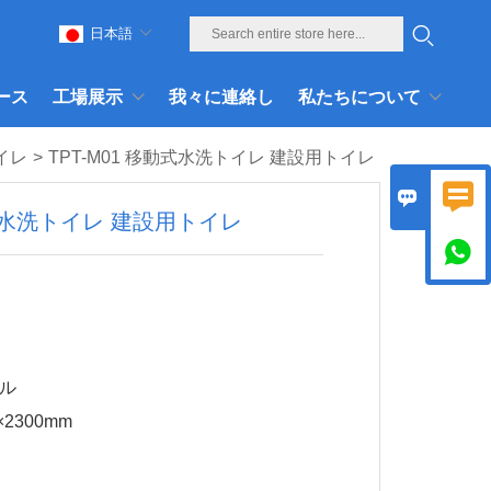
日本語
ース
工場展示
我々に連絡し
私たちについて
イレ
>
TPT-M01 移動式水洗トイレ 建設用トイレ


動式水洗トイレ 建設用トイレ

ドル
×2300mm
。