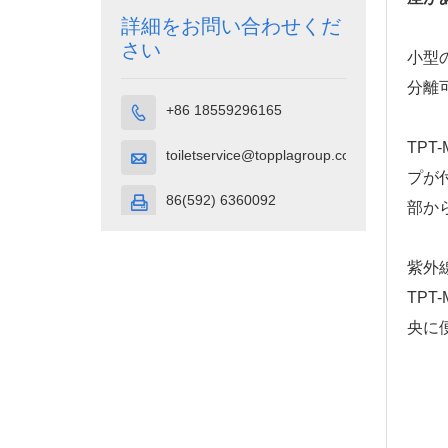
詳細をお問い合わせくだ
さい
小型
分離
+86 18559296165

TPT
toiletservice@topplagroup.com

プが
86(592) 6360092

部か
紫外
TP
央に