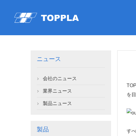
ニュース
会社のニュース

TO
業界ニュース

を目
製品ニュース

製品
す