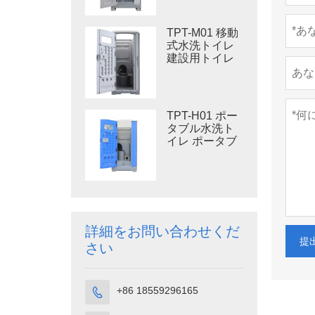
用プラスチッ
クトイレ
TPT-M01 移動
式水洗トイレ
建設用トイレ
TPT-H01 ポー
タブル水洗ト
イレ ポータブ
ルトイレ 個室
HDPE プラス
チック
詳細をお問い合わせくだ
提
さい
+86 18559296165
