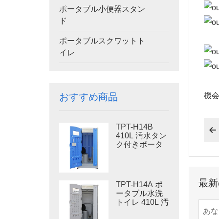
ポータブル小便器スタン
ド
ポータブルスクワットト
イレ
機
おすすめ商品
TPT-H14B

410L 汚水タン
ク付きポータ
ブル水洗トイ
レ スチール製
スキッド ポー
タブルトイレ
最新
TPT-H14A ポ
現場トイレ
ータブル水洗
トイレ 410L 汚
物タンク 屋外