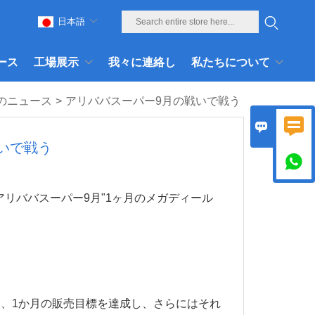
日本語
ース
工場展示
我々に連絡し
私たちについて
のニュース
>
アリババスーパー9月の戦いで戦う


いで戦う

アリババスーパー9月"1ヶ月のメガディール
、1か月の販売目標を達成し、さらにはそれ