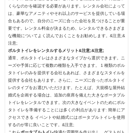
くらなのかを確認する必要があります。レンタル会社によって
は、豪華なアメニティやそれ以上のサービスを提供している場
合もあるので、自分のニーズに合った会社を見つけることが重
要です。レンタル料金が決まるため、レンタルできるさまざま
な機能についてよく読んでおくことをお勧めします。&注意;&
注意;
ポルタトイレをレンタルするメリット&注意;&注意;
通常、ポルタトイレはさまざまなタイプから選択できます。ニ
ーズや予算に応じて複数の種類を入手できます。 1 種類のポル
タトイレのみを提供する会社もあれば、さまざまなスタイルを
提供する会社もあります。さらに、ニーズに合ったポルタトイ
レのタイプをお選びいただけます。たとえば、大規模な屋外結
婚式を企画する場合は、追加の座席を備えた大きなポータブル
トイレをレンタルできます。次の大きなイベントのためにポル
タトイレを準備することには多くの利点があります: 簡単にア
クセスできる イベントや結婚式にはポータブルトイレを使用
するのが常に良いことです。&注意;
これら
ポータブルトイレ
快適な雰囲気を作り出し、ゲストがト