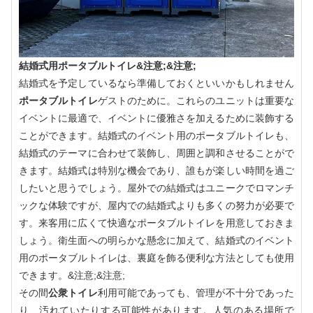
結婚式用ポータブルトイレ&注意;&注意;
結婚式を予定しているなら準備しておくといいかもしれません
ポータブルトイレ
ゲストのために。これらのユニットは重要な
イベントに最適で、イベントに優雅さを加えるために装飾する
ことができます。結婚式のイベント用のポータブルトイレも、
結婚式のテーマに合わせて装飾し、周囲と調和させることがで
きます。結婚式は特別な機会であり、誰もが楽しい時間を過ご
したいと思うでしょう。屋外での結婚式はユニークでロマンチ
ックな体験ですが、屋内での結婚式よりも多くの努力が必要で
す。来客用に広くて快適なポータブルトイレを用意しておきま
しょう。衛生面への明らかな懸念に加えて、結婚式のイベント
用のポータブルトイレは、裏庭を飾る便利な方法としても使用
できます。&注意;&注意;
その間
公衆トイレ
利用可能であっても、管理が不十分であった
り、汚れていたりする可能性があります。人気のある場所で