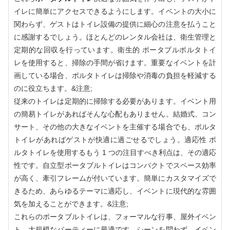
イレに簡単にアクセスできるようにします。イベントの大小に
関わらず、ゲストはトイレ設備の提供に細心の注意を払うこと
に感謝するでしょう。ほとんどのレンタル会社は、衛生管理と
定期的な回収を行っています。衛生的 ポータブルポルタトイ
レを使用すると、掃除の手間が省けます。重要なイベントを計
画している場合、ポルタトイレは掃除や消毒の負担を軽減する
のに役立ちます。&注意;
従来のトイレは定期的に掃除する必要があります。イベント用
の簡易トイレがあればそんな心配もありません。結婚式、コン
サート、その他の大きなイベントを主催する場合でも、ポルタ
トイレがあればゲストが快適に過ごせるでしょう。適応性 ポ
ルタトイレを使用するもう 1 つの注目すべき利点は、その適応
性です。自立型ポータブルトイレはコンパクトでスペース効率
が高く、牽引フレームが付いています。簡単にカスタマイズで
きるため、あらゆるテーマに適応し、イベントに現代的な雰囲
気を加えることができます。&注意;
これらのポータブルトイレは、フォーマルな行事、屋外イベン
ト、大規模なパーティーに最適です。シーンを問わず、イベン