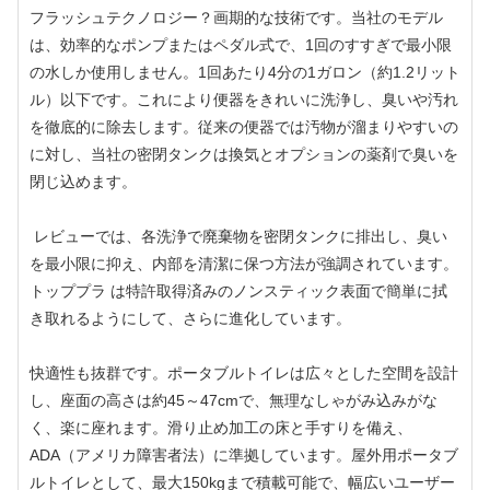
フラッシュテクノロジー？画期的な技術です。当社のモデル
は、効率的なポンプまたはペダル式で、1回のすすぎで最小限
の水しか使用しません。1回あたり4分の1ガロン（約1.2リット
ル）以下です。これにより便器をきれいに洗浄し、臭いや汚れ
を徹底的に除去します。従来の便器では汚物が溜まりやすいの
に対し、当社の密閉タンクは換気とオプションの薬剤で臭いを
閉じ込めます。
レビューでは、各洗浄で廃棄物を密閉タンクに排出し、臭い
を最小限に抑え、内部を清潔に保つ方法が強調されています。
トッププラ は特許取得済みのノンスティック表面で簡単に拭
き取れるようにして、さらに進化しています。
快適性も抜群です。ポータブルトイレは広々とした空間を設計
し、座面の高さは約45～47cmで、無理なしゃがみ込みがな
く、楽に座れます。滑り止め加工の床と手すりを備え、
ADA（アメリカ障害者法）に準拠しています。屋外用ポータブ
ルトイレとして、最大150kgまで積載可能で、幅広いユーザー