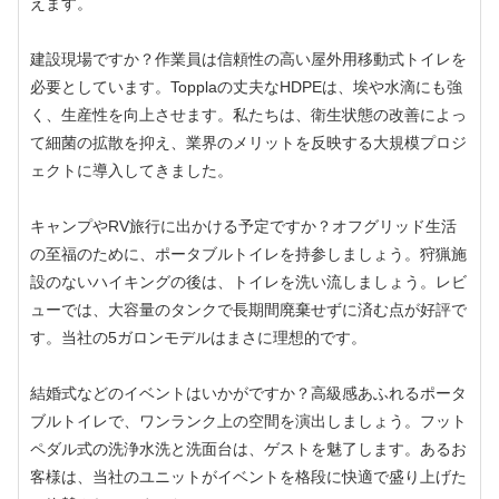
えます。
建設現場ですか？作業員は信頼性の高い屋外用移動式トイレを
必要としています。Topplaの丈夫なHDPEは、埃や水滴にも強
く、生産性を向上させます。私たちは、衛生状態の改善によっ
て細菌の拡散を抑え、業界のメリットを反映する大規模プロジ
ェクトに導入してきました。
キャンプやRV旅行に出かける予定ですか？オフグリッド生活
の至福のために、ポータブルトイレを持参しましょう。狩猟施
設のないハイキングの後は、トイレを洗い流しましょう。レビ
ューでは、大容量のタンクで長期間廃棄せずに済む点が好評で
す。当社の5ガロンモデルはまさに理想的です。
結婚式などのイベントはいかがですか？高級感あふれるポータ
ブルトイレで、ワンランク上の空間を演出しましょう。フット
ペダル式の洗浄水洗と洗面台は、ゲストを魅了します。あるお
客様は、当社のユニットがイベントを格段に快適で盛り上げた