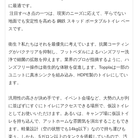
に最適です。
注目すべき点の一つは、現実のニーズに応えて、平らでない
地面でも安定性を高める 鋼鉄 スキッド ポータブルトイレ ベー
スです。
衛生？私たちはそれを最優先に考えています。抗菌コーティン
グがバクテリアを抑制し、フットペダルによるハンズフリー洗
浄で細菌の拡散を抑えます。業界のプロが指摘するように、ハ
ンズフリー操作は衛生的な体験を促進します。Topplaは一部の
ユニットに真水シンクを組み込み、HDPE製のトイレにしてい
ます。
汎用性の高さが決め手です。イベント会場など、大勢の人が列
に並ばずにすぐにトイレにアクセスできる場所で、仮設トイレ
としてお使いいただけます。あるいは、キャンプ場に仮設トイ
レを持ち込んで、アットホームな雰囲気を演出することもでき
ます。軽量設計（空の状態でも14kg以下）なので持ち運びも
楽々。しかも、5ガロン以上のタンクを搭載しているので、汚