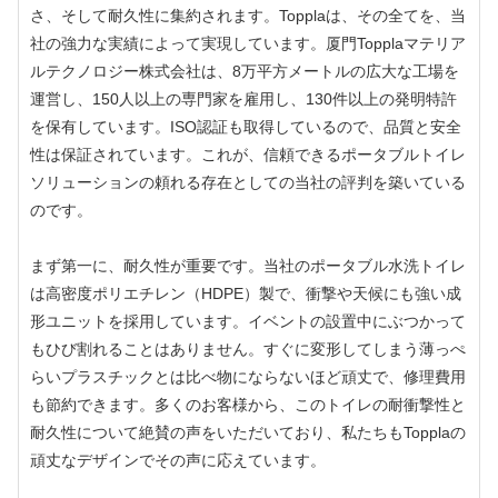
さ、そして耐久性に集約されます。Topplaは、その全てを、当
社の強力な実績によって実現しています。厦門Topplaマテリア
ルテクノロジー株式会社は、8万平方メートルの広大な工場を
運営し、150人以上の専門家を雇用し、130件以上の発明特許
を保有しています。ISO認証も取得しているので、品質と安全
性は保証されています。これが、信頼できるポータブルトイレ
ソリューションの頼れる存在としての当社の評判を築いている
のです。
まず第一に、耐久性が重要です。当社のポータブル水洗トイレ
は高密度ポリエチレン（HDPE）製で、衝撃や天候にも強い成
形ユニットを採用しています。イベントの設置中にぶつかって
もひび割れることはありません。すぐに変形してしまう薄っぺ
らいプラスチックとは比べ物にならないほど頑丈で、修理費用
も節約できます。多くのお客様から、このトイレの耐衝撃性と
耐久性について絶賛の声をいただいており、私たちもTopplaの
頑丈なデザインでその声に応えています。