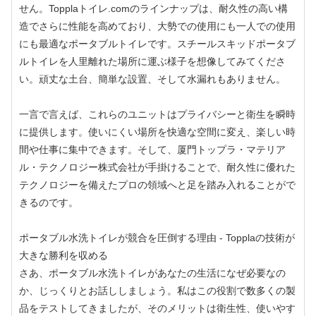
せん。Topplaトイレ.comのラインナップは、耐久性の高い構
造でさらに性能を高めており、大勢での使用にも一人での使用
にも最適なポータブルトイレです。スチールスキッドポータブ
ルトイレを人里離れた場所に運ぶ様子を想像してみてくださ
い。頑丈な土台、簡単な設置、そして水漏れもありません。
一言で言えば、これらのユニットはプライバシーと衛生を瞬時
に提供します。使いにくい場所を快適な空間に変え、楽しい時
間や仕事に集中できます。そして、厦門トップラ・マテリア
ル・テクノロジー株式会社が手掛けることで、耐久性に優れた
テクノロジーを備えたプロの領域へと足を踏み入れることがで
きるのです。
ポータブル水洗トイレが競合を圧倒する理由 - Topplaの技術が
大きな勝利を収める
さあ、ポータブル水洗トイレがあなたの生活になぜ必要なの
か、じっくりとお話ししましょう。私はこの役割で数多くの製
品をテストしてきましたが、そのメリットは衛生性、使いやす