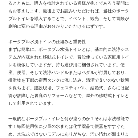
るとともに、購入を検討されている皆様が抱くであろう疑問に
もお答えします。最後までお読みいただければ、当社のポータ
ブルトイレを導入することで、イベント、観光、そして冒険が
劇的に変わる理由がお分かりいただけるはずです。
ポータブル水洗トイレの仕組みと重要性
まずは簡単に。ポータブル水洗トイレとは、基本的に洗浄シス
テムが内蔵された移動式トイレで、普段使っている家庭用トイ
レを模倣していますが、持ち運び用に梱包されています。便
座、便器、そして洗浄ハンドルまたはペダルが付属しており、
排泄物を下部の密閉タンクに流し込み、清潔で臭いのない状態
を保ちます。建設現場、フェスティバル、結婚式、さらには配
管が故障した裏庭のリフォームなどで、屋外の移動式トイレと
して利用されています。
一般的なポータブルトイレと何が違うのか？それは水洗機能で
す！毎回使用後に少量の水または化学薬品で便器をすすぐた
め、水洗式ではないモデルにありがちな、汚い汚れが溜まりま