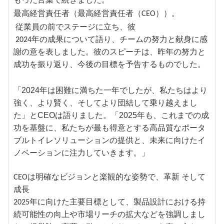
もった言葉で続きました。
。
最高経営責任者（最高経営責任者（CEO））
彼
従業員の前でステージに立ち、
2024年の成果について語り、チームの努力と献身に感
謝の意を表しました。彼のスピーチは、昨年の努力と
成功を振り返り、今後の目標を予告するものでした。
「2024年は困難に満ちた一年でしたが、私たちはより
強く、より賢く、そしてより団結して乗り越えまし
た」とCEOは語りました。「2025年も、これまでの成
功を基盤に、私たちが最も得意とする高品質なポータ
ブルトイレソリューションの提供と、未来に向けたイ
ノベーションに注力していきます。」
CEOは明確なビジョンと楽観的な姿勢で、
革新
そして
成長
2025年に向けた主要目標として、製品設計における持
続可能性の向上や市場リーチの拡大などを強調しまし