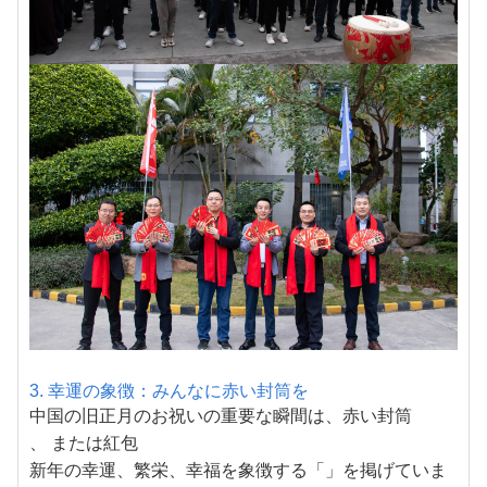
3. 幸運の象徴：みんなに赤い封筒を
中国の旧正月のお祝いの重要な瞬間は、
赤い封筒
、 または
紅包
新年の幸運、繁栄、幸福を象徴する「」を掲げていま