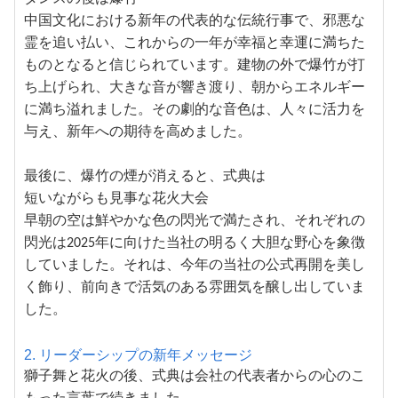
中国文化における新年の代表的な伝統行事で、邪悪な
霊を追い払い、これからの一年が幸福と幸運に満ちた
ものとなると信じられています。建物の外で爆竹が打
ち上げられ、大きな音が響き渡り、朝からエネルギー
に満ち溢れました。その劇的な音色は、人々に活力を
与え、新年への期待を高めました。
最後に、爆竹の煙が消えると、式典は
短いながらも見事な花火大会
早朝の空は鮮やかな色の閃光で満たされ、それぞれの
閃光は2025年に向けた当社の明るく大胆な野心を象徴
していました。それは、今年の当社の公式再開を美し
く飾り、前向きで活気のある雰囲気を醸し出していま
した。
2. リーダーシップの新年メッセージ
獅子舞と花火の後、式典は会社の代表者からの心のこ