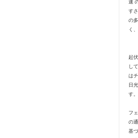
速
す
の
く
起伏
して
はチ
日
す
フェ
の
基づ