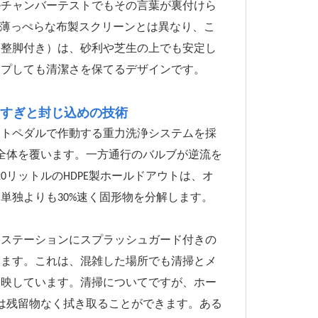
ルチャンバーテストでもその言葉が裏付けら
う薄っぺらな布製スクリーンとは異なり、こ
調整脚付き）は、砂利や芝生の上でも安定し
ップしても清潔さを保てるデザインです。
すぎと封じ込めの技術
ットペダルで作動する重力洗浄システムを採
器全体を覆います。一方通行のバルブが逆流を
0リットルのHDPE製ホールドアウトは、オ
単独よりも30%速く固形物を分解します。
は、各ステーションにスプラッシュガード付きの
います。これは、混雑した場所でも清掃とメ
反映しています。清掃についてですが、ホー
は残留物なく拭き取ることができます。ある