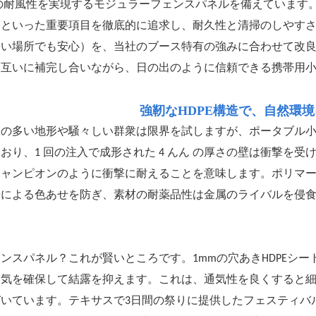
 の耐風性を実現するモジュラーフェンスパネルを備えています
さといった重要項目を徹底的に追求し、耐久性と清掃のしやす
多い場所でも安心）を、当社のブース特有の強みに合わせて改
、互いに補完し合いながら、日の出のように信頼できる携帯用
強靭なHDPE構造で、自然環
の多い地形や騒々しい群衆は限界を試しますが、ポータブル小便
おり、1 回の注入で成形された 4 んん の厚さの壁は衝撃を受け
ャンピオンのように衝撃に耐えることを意味します。ポリマーに焼
光による色あせを防ぎ、素材の耐薬品性は金属のライバルを侵
。
ンスパネル？これが賢いところです。1mmの穴あきHDPEシート
通気を確保して結露を抑えます。これは、通気性を良くすると細
いています。テキサスで3日間の祭りに提供したフェスティバル