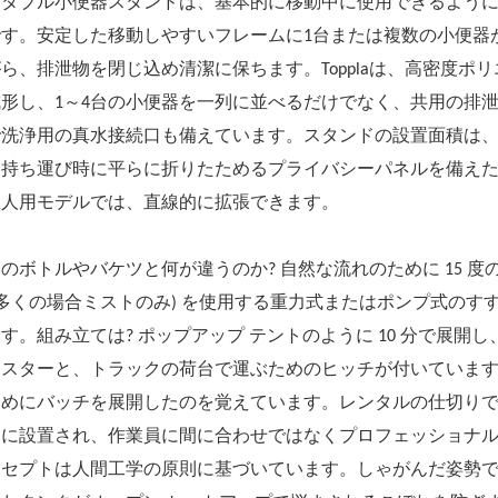
ータブル小便器スタンドは、基本的に移動中に使用できるよう
です。安定した移動しやすいフレームに1台または複数の小便器
ら、排泄物を閉じ込め清潔に保ちます。Topplaは、高密度ポリ
形し、1～4台の小便器を一列に並べるだけでなく、共用の排泄
で洗浄用の真水接続口も備えています。スタンドの設置面積は、
持ち運び時に平らに折りたためるプライバシーパネルを備えた「4
数人用モデルでは、直線的に拡張できます。
のボトルやバケツと何が違うのか? 自然な流れのために 15 
(多くの場合ミストのみ) を使用する重力式またはポンプ式の
す。組み立ては? ポップアップ テントのように 10 分で展
ャスターと、トラックの荷台で運ぶためのヒッチが付いていま
ためにバッチを展開したのを覚えています。レンタルの仕切り
中に設置され、作業員に間に合わせではなくプロフェッショナ
ンセプトは人間工学の原則に基づいています。しゃがんだ姿勢