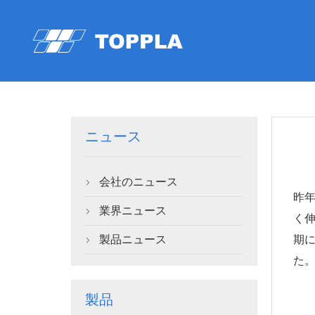
ニュース
会社のニュース

昨
業界ニュース

く
製品ニュース
期

た
製品