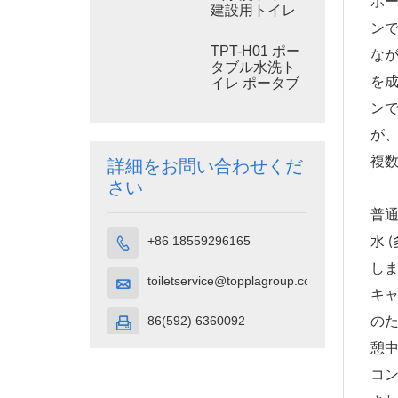
ポ
建設用トイレ
ン
TPT-H01 ポー
なが
タブル水洗ト
を成
イレ ポータブ
ルトイレ 個室
ン
HDPE プラス
チック
が、
複
詳細をお問い合わせくだ
さい
普通
+86 18559296165
水 

しま
toiletservice@topplagroup.com

キ
86(592) 6360092
の

憩
コ