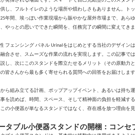
価が発揮される場面です。スマートで自己完結型のこのスタン
供し、フルトイレのような場所や煩わしさもありません。トッププ
は25年間、埃っぽい作業現場から賑やかな屋外市場まで、あら
し、やっとの思いでできた瞬間を、任務完了の瞬間に変えてき
男性 フェンシング パネル Urinalをはじめとする当社のデザ
を融合させ、スムーズな作業の流れを実現します。この記事で
解説し、次にこのスタンドを際立たせるメリット（その原動力
場の皆さんから最も多く寄せられる質問への回答をお届けしま
ロから組み立てる計画、ポップアップイベント、あるいは持ち
記事を読めば、時間、スペース、そして精神面の負担を軽減す
、この小便器が単なるスタンドではなく、存在感を放つ理由を
ータブル小便器スタンドの開梱：コンセ