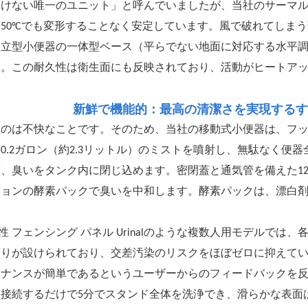
溶けない唯一のユニット」と呼んでいましたが、当社のサーマ
、50°Cでも変形することなく安定しています。風で破れてしま
自立型小便器の一体型ベース（平らでない地面に対応する水平
す。この耐久性は衛生面にも反映されており、活動がヒートア
新鮮で機能的：最高の清潔さを実現するす
いのは不快なことです。そのため、当社の移動式小便器は、フ
0.2ガロン（約2.3リットル）のミストを噴射し、無駄なく便
、臭いをタンク内に閉じ込めます。密閉蓋と通気管を備えた12
ションの酵素パックで臭いを中和します。酵素パックは、漂白剤
男性 フェンシング パネル Urinalのような複数人用モデルで
切りが設けられており、交差汚染のリスクをほぼゼロに抑えて
テナンスが簡単であるというユーザーからのフィードバックを
を接続するだけで5分でスタンド全体を洗浄でき、滑らかな表面