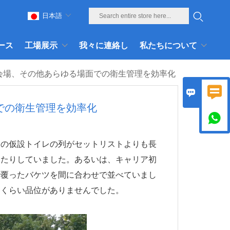
日本語
ース
工場展示
我々に連絡し
私たちについて
会場、その他あらゆる場面での衛生管理を効率化


での衛生管理を効率化

番の仮設トイレの列がセットリストよりも長
したりしていました。あるいは、キャリア初
で覆ったバケツを間に合わせで並べていまし
じくらい品位がありませんでした。