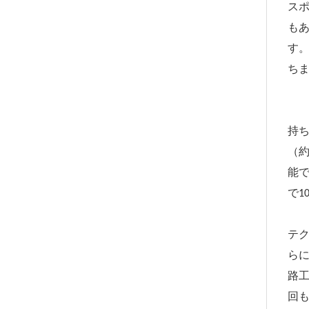
ス
も
す
ち
持
（約
能で
で1
テ
ら
路
回