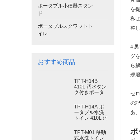
真
ポータブル小便器スタン
を提
ド
私
ポータブルスクワットト
整
イレ
4 
グ
おすすめ商品
ら
現
TPT-H14B
410L 汚水タン
ク付きポータ
ゼ
ブル水洗トイ
の
レ スチール製
TPT-H14A ポ
スキッド ポー
ータブル水洗
あ
タブルトイレ
トイレ 410L 汚
現場トイレ
物タンク 屋外
用プラスチッ
ポ
TPT-M01 移動
クトイレ
式水洗トイレ