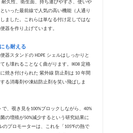
。耐久性、衛生面、持ち運びやすさ、使いや
さといった最前線で人気の高い機能（人通り
良しました。これらは単なる付け足しではな
小便器を作り上げています。
境にも耐える
器スタンドの HDPE シェルはしっかりと
ても壊れることなく曲がります。IK08 定格
き付けられた 紫外線 防止剤は 10 年間
食する消毒剤や凍結防止剤を笑い飛ばしま
で、覗き見を100%ブロックしながら、40%
菌の増殖が50%減少するという研究結果に
のプロモーターは、これを「105°Fの熱で