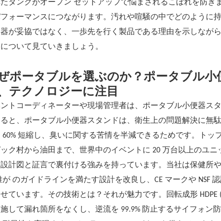
れたタンクがオープン セットアップで悩まされるこぼれを防ぎ
パフォーマンスにつながります。汚れや喧騒の中でどのように持
便器が妥協ではなく、一歩先を行く製品である理由を示しなが
点について見ていきましょう。
ぜポータブルを選ぶのか？ポータブル小
、テクノロジーに注目
ベントコーディネーターや現場管理者は、ポータブル小便器ス
よると、ポータブル小便器スタンドは、衛生上の問題解決に無
 60% 短縮し、臭いに関する苦情を半減できるためです。トップ
ック村から油田まで、世界中のイベントに 20 万台以上のユ
を設計図と証言で裏付ける強みを持っています。当社は保健所や
誰が のガイドラインを満たす設計を改良し、CE マークや NS
せています。その技術とは？それが魅力です。回転成形 HDPE (
施して漏れ箇所をなくし、逆流を 99.9% 防止するサイフォン