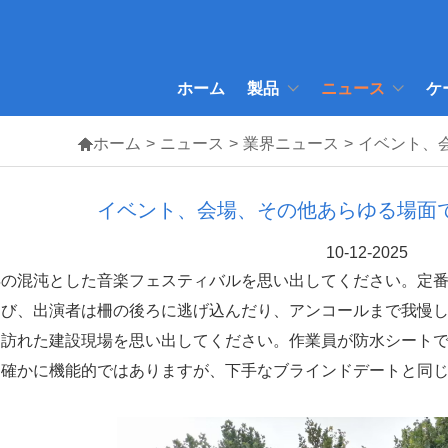
ホーム
製品
ニュース
ケ

ホーム
>
ニュース
>
業界ニュース
>
イベント、
イベント、会場、その他あらゆる場面
10-12-2025
年の混沌とし​​た音楽フェスティバルを思い出してください。定
伸び、出演者は柵の後ろに逃げ込んだり、アンコールまで我慢
に訪れた建設現場を思い出してください。作業員が防水シート
。確かに機能的ではありますが、下手なブラインドデートと同