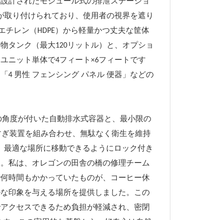
に設計されたモジュール式の排泄ステーショ
が取り付けられており、使用者の視界を遮り
エチレン（HDPE）から軽量かつ丈夫な筐体
物タンク（最大120リットル）と、オプショ
ユニット単体で4フィート×6フィートです
 男性 フェンシング パネル 便器」などの
度の角度が付いた自動排水式容器と、最小限の
すすぎ装置を組み合わせ、無駄なく衛生を維持
開し、最適な場所に移動できるようにロック付き
す。私は、オレゴンの田舎の橋の修理チーム
で何時間もかかっていたものが、コーヒー休
ルな印象を与える場所を提供しました。この
でアクセスできるため負担が軽減され、密閉