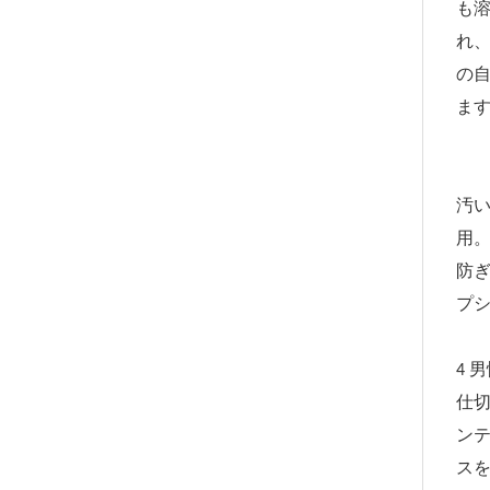
も
れ
の
ま
汚
用。
防ぎ
プ
4 
仕
ン
ス