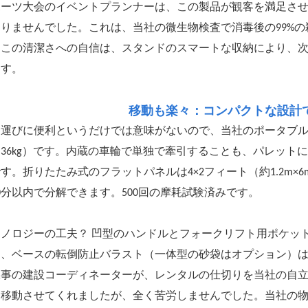
ポーツ大会のイベントプランナーは、この製品が観客を満足さ
ありませんでした。これは、当社の微生物検査で消毒後の99%
。この清潔さへの自信は、スタンドのスマートな収納により、
ます。
移動も楽々：コンパクトな設計
ち運びに便利というだけでは意味がないので、当社のポータブル
36kg）です。内蔵の車輪で単独で牽引することも、パレットに
す。折りたたみ式のフラットパネルは4×2フィート（約1.2m
0分以内で分解できます。500回の摩耗試験済みです。
クノロジーの工夫？ 凹型のハンドルとフォークリフト用ポケッ
に、ベースの転倒防止バラスト（一体型の砂袋はオプション）は
工事の建設コーディネーターが、レンタルの仕切りを当社の自立
も移動させてくれましたが、全く苦労しませんでした。当社の