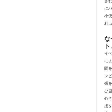
さ
に
小
利
な
ト
イ
に
間を
ンピ
張
び 
心さ
接を