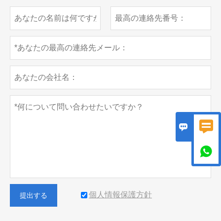



個人情報保護方針
提出する