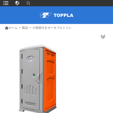

ホーム
>
製品
>
小便器付きポータブルトイレ
より多くの製品