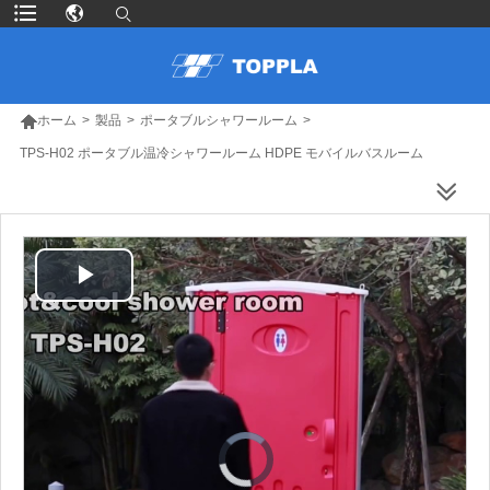

ホーム
>
製品
>
ポータブルシャワールーム
>
TPS-H02 ポータブル温冷シャワールーム HDPE モバイルバスルーム
より多くの製品
Play
Video
Video
Player
is
loading.