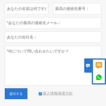



個人情報保護方針
提出する