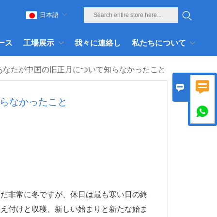
日本語
ース
工場展示
我々に連絡し
私たちについて
あなたが中国の旧正月について知らなかったこと


らなかったこと

まだ非常に冬ですが、休日は最も寒い日の終
植え付けと収穫、新しい始まりと新たな始ま