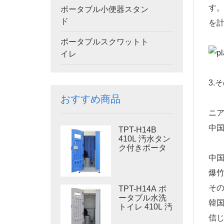
す
ポータブル小便器スタン
ド
を
ポータブルスクワットト
イレ
3.
おすすめ商品
ニ
中
TPT-H14B
410L 汚水タン
ク付きポータ
ブル水洗トイ
中
レ スチール製
爆
スキッド ポー
タブルトイレ
そ
TPT-H14A ポ
現場トイレ
ータブル水洗
韓
トイレ 410L 汚
物タンク 屋外
信