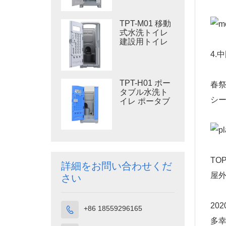
用プラスチッ
クトイレ
TPT-M01 移動
式水洗トイレ
建設用トイレ
4.
TPT-H01 ポー
春
タブル水洗ト
シー
イレ ポータブ
ルトイレ 個室
HDPE プラス
チック
TO
詳細をお問い合わせくだ
屋
さい
20
+86 18559296165

多