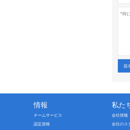
提
情報
私た
チームサービス
会社情報
認定資格
会社のス