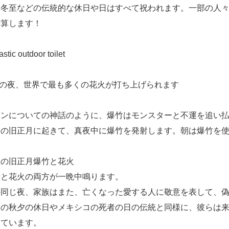
。冬至などの伝統的な休日や日はすべて祝われます。一部の人
計算します！
その夜、世界で最も多くの花火が打ち上げられます
アンについての神話のように、爆竹はモンスターと不運を追い
国の旧正月に起きて、真夜中に爆竹を発射します。朝は爆竹を
国の旧正月爆竹と花火
竹と花火の両方が一晩中鳴ります。
の同じ夜、家族はまた、亡くなった愛する人に敬意を表して、
国の秋夕の休日やメキシコの死者の日の伝統と同様に、彼らは
じています。