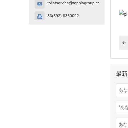
toiletservice@topplagroup.com

86(592) 6360092


最新