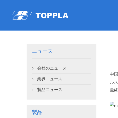
ニュース
会社のニュース

中
業界ニュース

ル
製品ニュース
最

製品