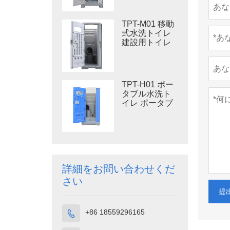
用プラスチッ
クトイレ
TPT-M01 移動
式水洗トイレ
建設用トイレ
TPT-H01 ポー
タブル水洗ト
イレ ポータブ
ルトイレ 個室
HDPE プラス
チック
詳細をお問い合わせくだ
さい
提
+86 18559296165
