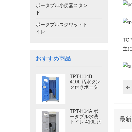
ポータブル小便器スタン
ド
ポータブルスクワットト
イレ
TO
主
おすすめ商品
TPT-H14B
410L 汚水タン
ク付きポータ

ブル水洗トイ
レ スチール製
スキッド ポー
タブルトイレ
TPT-H14A ポ
現場トイレ
ータブル水洗
最新
トイレ 410L 汚
物タンク 屋外